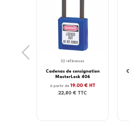
Previous
36 références
32 réfé
Cadenas de consignation
Cadenas de c
S32 Master Lock
Xenoy 410 M
20.00 € HT
22
à partir de
à partir de
24,00 € TTC
26,40 