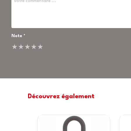
Note *
★
★
★
★
★
Découvrez également