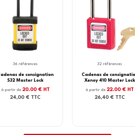
rences
1 références
onsignation
Cadenas connecté
aster Lock
extérieur 4401EURDLH -
Master Lock
.00 € HT
163.00 € HT
à partir de
€ TTC
195,60 € TTC