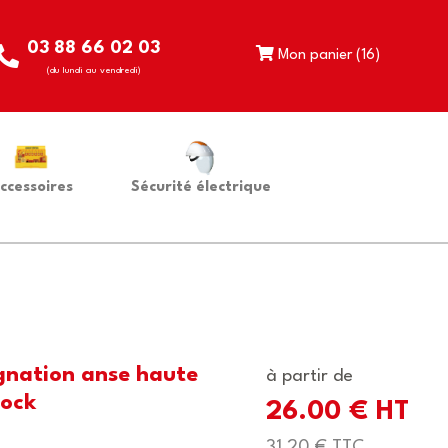
03 88 66 02 03
Mon panier (
16
)
(du lundi au vendredi)
ccessoires
Sécurité électrique
gnation anse haute
à partir de
Lock
26.00 € HT
31,20 € TTC