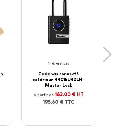
Next
1 références
32 réf
Cadenas connecté intérieur
Cadenas de 
4400EURD - Master Lock
grand corp
Maste
103.00 € HT
à partir de
2
à partir de
123,60 € TTC
28,80