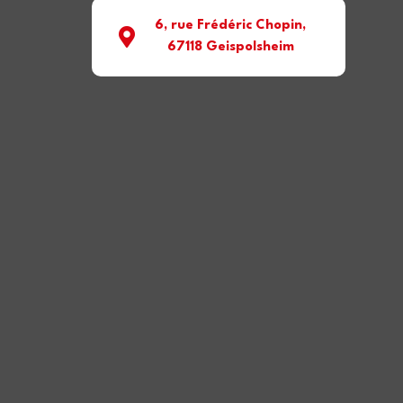
6, rue Frédéric Chopin,
67118 Geispolsheim