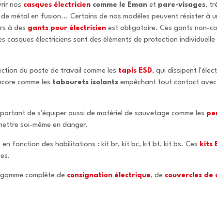
rir nos
casques électricien
comme le Eman
et
pare-visages
, t
de métal en fusion... Certains de nos modèles peuvent résister à 
urs à des
gants pour électricien
est obligatoire. Ces gants non-c
casques électriciens sont des éléments de protection individuelle e
ction du poste de travail comme les
tapis ESD
, qui dissipent l'éle
encore comme les
tabourets isolants
empêchant tout contact avec le
 important de s'équiper aussi de matériel de sauvetage comme les
pe
 mettre soi-même en danger.
 fonction des habilitations : kit br, kit bc, kit bt, kit bs. Ces
kits 
ues.
e gamme complète de
consignation électrique
, de
couvercles de 