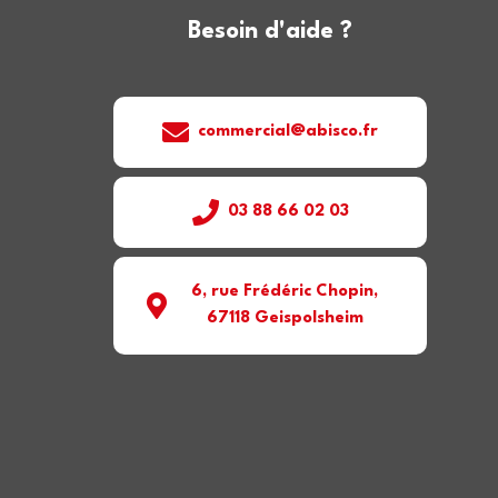
Besoin d'aide ?
commercial@abisco.fr
03 88 66 02 03
6, rue Frédéric Chopin,
67118 Geispolsheim