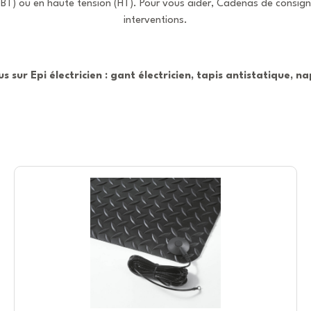
n (BT) ou en haute tension (HT). Pour vous aider, Cadenas de consig
interventions.
us sur Epi électricien : gant électricien, tapis antistatique, n