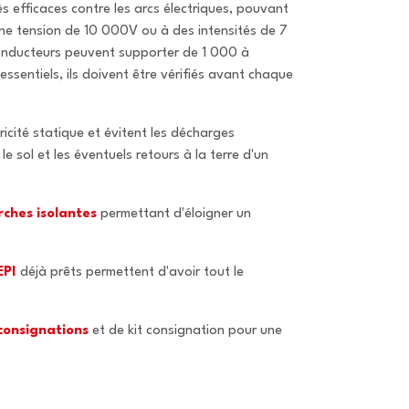
rès efficaces contre les arcs électriques, pouvant
une tension de 10 000V ou à des intensités de 7
onducteurs peuvent supporter de 1 000 à
ssentiels, ils doivent être vérifiés avant chaque
ctricité statique et évitent les décharges
 sol et les éventuels retours à la terre d'un
rches isolantes
permettant d'éloigner un
EPI
déjà prêts permettent d'avoir tout le
consignations
et de kit consignation pour une