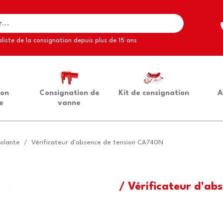
liste de la consignation depuis plus de 15 ans
ion
Consignation de
Kit de consignation
A
e
vanne
solante
Vérificateur d'absence de tension CA740N
/ Vérificateur d'a