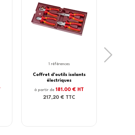
Next
1 références
Lot de 8 tournevis
électriques isolés
48.00 € HT
à partir de
57,60 € TTC