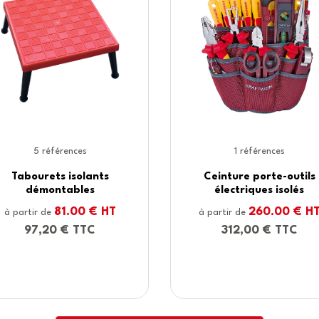
1 références
1 références
ture porte-outils
Coffret d'outils isolants
ctriques isolés
électriques
260.00 € HT
181.00 € HT
ir de
à partir de
12,00 € TTC
217,20 € TTC