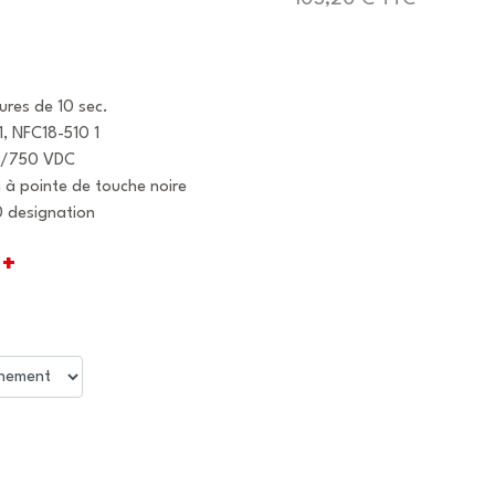
ures de 10 sec.
, NFC18-510 1
AC/750 VDC
 à pointe de touche noire
0 designation
+