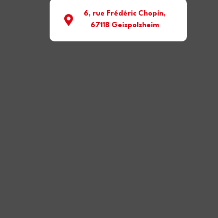
6, rue Frédéric Chopin,
67118 Geispolsheim