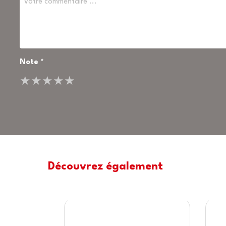
Note *
★
★
★
★
★
Découvrez également