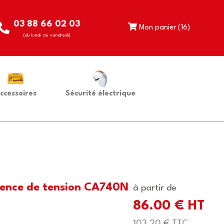
03 88 66 02 03
Mon panier (
16
)
(du lundi au vendredi)
ccessoires
Sécurité électrique
bsence de tension CA740N
à partir de
86.00 € HT
103,20 € TTC