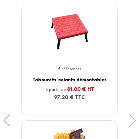
montables
 HT
Previous
Ne