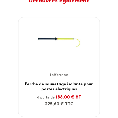
Découvrez également
1 références
lante pour
Vérificateur d'absence de ten
es
CA740N
€ HT
86.00 € HT
à partir de
C
103,20 € TTC