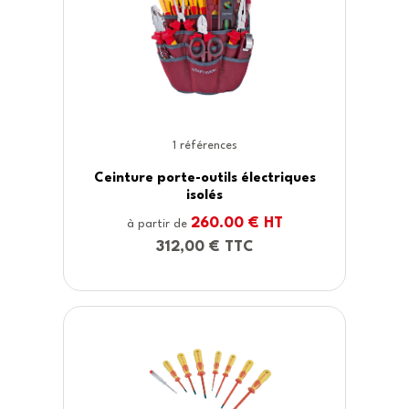
lectriques
€ HT