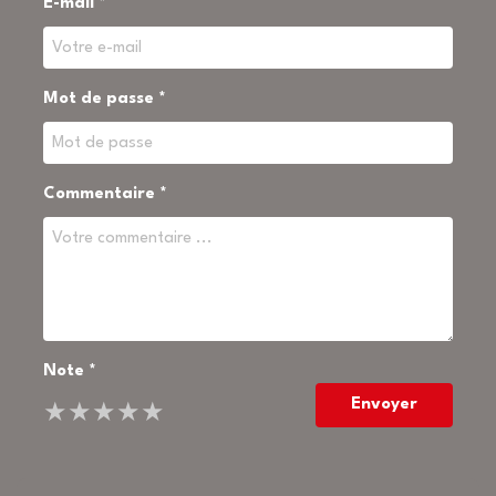
E-mail *
Mot de passe *
Commentaire *
Note *
Envoyer
★
★
★
★
★