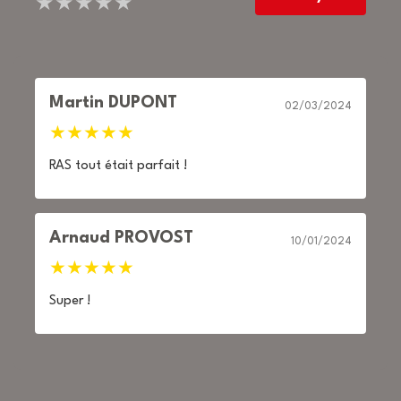
★
★
★
★
★
Martin DUPONT
02/03/2024
★
★
★
★
★
RAS tout était parfait !
Arnaud PROVOST
10/01/2024
★
★
★
★
★
Super !