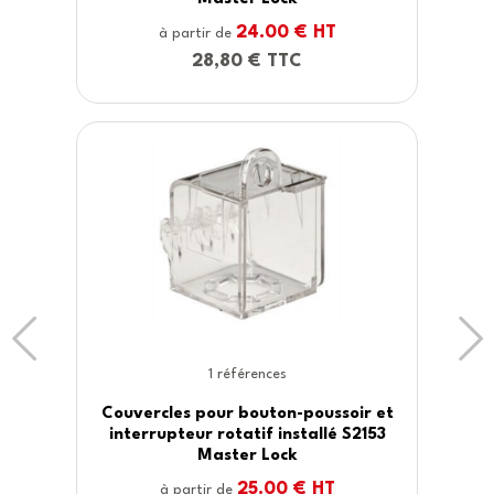
24.00 € HT
à partir de
28,80 € TTC
Previous
Ne
1 références
Couvercles pour bouton-poussoir et
interrupteur rotatif installé S2153
Master Lock
25.00 € HT
à partir de