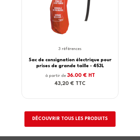
2 références
ique pour
Consignation électrique de
- 453L
disjonteur Grip Tight
T
11.00 € HT
à partir de
13,20 € TTC
DÉCOUVRIR TOUS LES PRODUITS