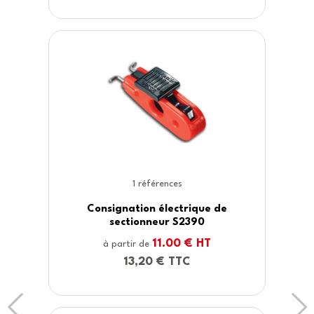
1 références
e de
Consignation électrique pour
bloque disjoncteur miniature S2
T
11.00 € HT
à partir de
13,20 € TTC
Previous
Ne