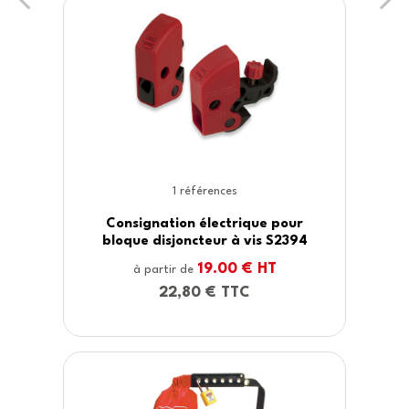
1 références
 pour
Consignation électrique de
 S2394
disjoncteur moteur S430
T
7.00 € HT
à partir de
8,40 € TTC