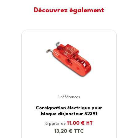
Découvrez également
2 références
 pour
Consignation électrique pour pri
391
électriques 487
T
16.00 € HT
à partir de
19,20 € TTC