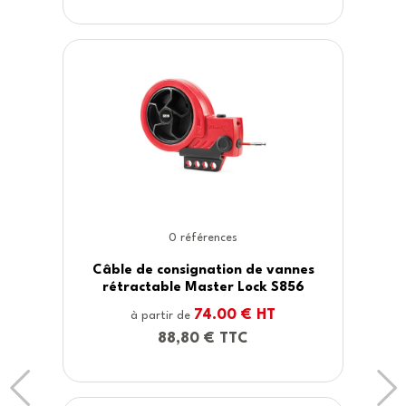
3 références
de vannes
Housses pour volant de direc
ock S856
4716
 HT
47.00 € HT
à partir de
56,40 € TTC
Previous
Ne