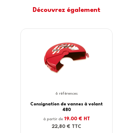
Découvrez également
1 références
 à volant
Câble de consignation et bl
vanne papillon S3921
 HT
80.00 € HT
à partir de
96,00 € TTC