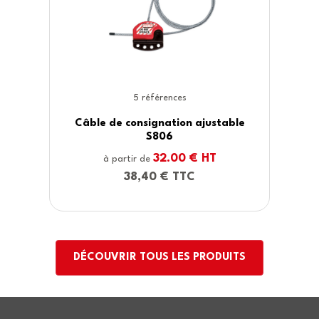
1 références
ajustable
Consignation de vannes de 
sous pression S3910
 HT
21.00 € HT
à partir de
25,20 € TTC
DÉCOUVRIR TOUS LES PRODUITS