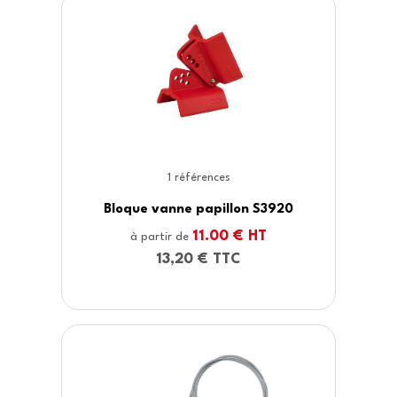
1 références
n S3920
Consignation pour raccor
pneumatique S3900
 HT
28.00 € HT
à partir de
33,60 € TTC